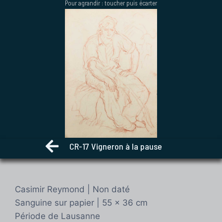
Pour agrandir : toucher puis écarter
Aller
au
contenu
CR-17 Vigneron à la pause
Casimir Reymond | Non daté
Sanguine sur papier | 55 x 36 cm
Période de Lausanne