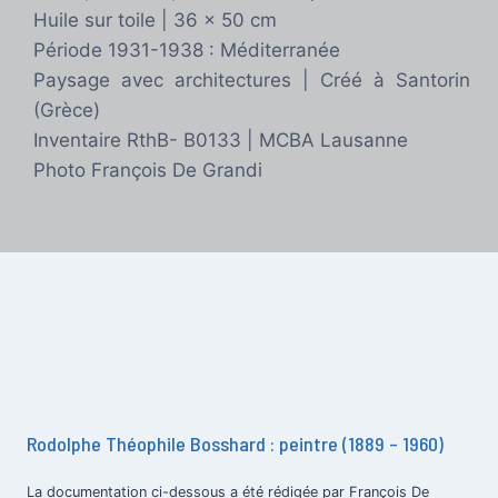
Huile sur toile | 36 x 50 cm
Période 1931-1938 : Méditerranée
Paysage avec architectures | Créé à Santorin
(Grèce)
Inventaire RthB- B0133 | MCBA Lausanne
Photo François De Grandi
Rodolphe Théophile Bosshard : peintre (1889 – 1960)
La documentation ci-dessous a été rédigée par François De