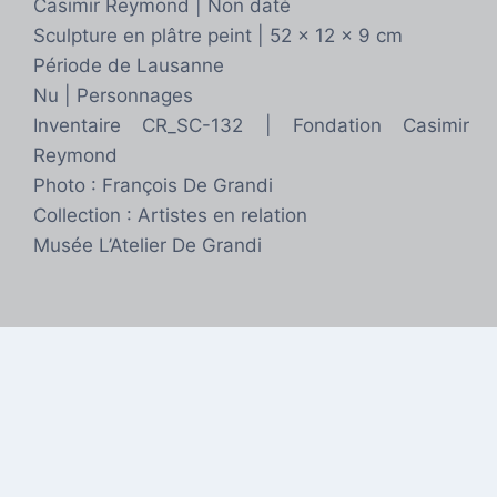
Casimir Reymond | Non daté
Sculpture en plâtre peint | 52 x 12 x 9 cm
Période de Lausanne
Nu | Personnages
Inventaire CR_SC-132 | Fondation Casimir
Reymond
Photo : François De Grandi
Collection : Artistes en relation
Musée L’Atelier De Grandi