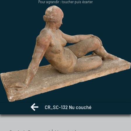
Pour agrandir : toucher puis écarter
Aller
au
contenu
CR_SC-132 Nu couché