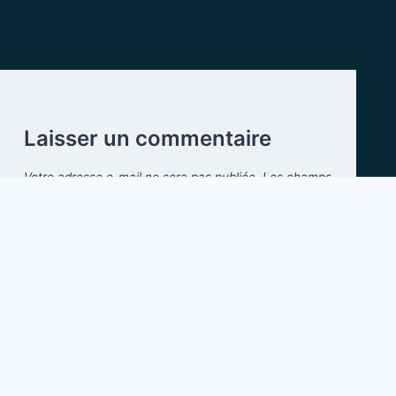
Laisser un commentaire
Votre adresse e-mail ne sera pas publiée.
Les champs
obligatoires sont indiqués avec
*
Commentaire
*
Nom
*
E-mail
*