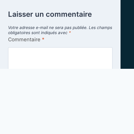
Laisser un commentaire
Votre adresse e-mail ne sera pas publiée.
Les champs
obligatoires sont indiqués avec
*
Commentaire
*
Nom
*
E-mail
*
Enregistrer mon nom, mon e-mail et mon site
dans le navigateur pour mon prochain
commentaire.