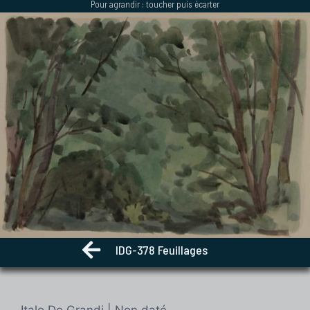
Pour agrandir : toucher puis écarter
Aller
au
contenu
IDG-378 Feuillages