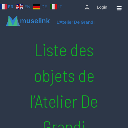
Aller
FR
EN
DE
IT
Login
au
contenu
muselink
L'Atelier De Grandi
Liste des
objets de
l’Atelier De
Grandi