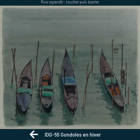
Pour agrandir : toucher puis écarter
Aller
au
contenu
IDG-55 Gondoles en hiver