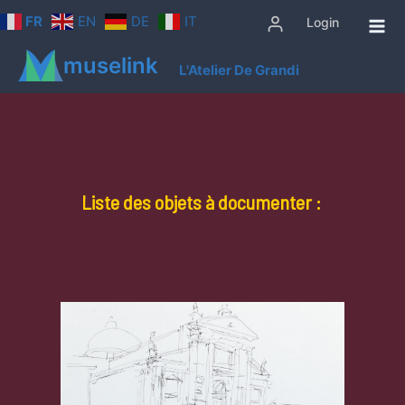
Aller
FR
EN
DE
IT
Login
au
contenu
muselink
L'Atelier De Grandi
Liste des objets à documenter :