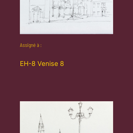
Assigné à :
EH-8 Venise 8