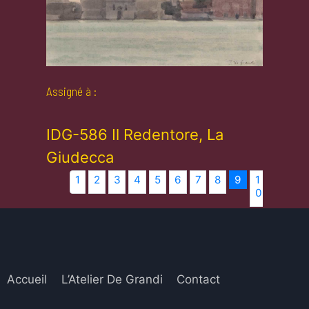
Assigné à :
IDG-586 Il Redentore, La
Giudecca
1
2
3
4
5
6
7
8
9
1
1
1
0
1
2
Accueil
L’Atelier De Grandi
Contact