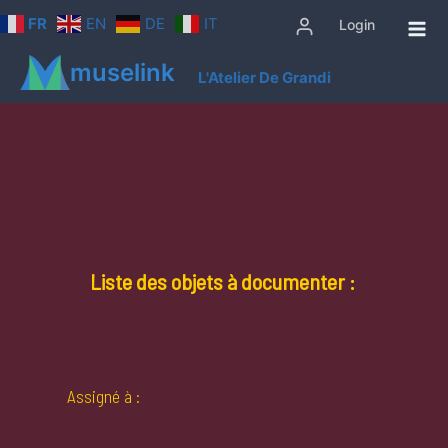
Aller
FR
EN
DE
IT
Login
au
contenu
muselink
L'Atelier De Grandi
Liste des objets à documenter :
Assigné à :