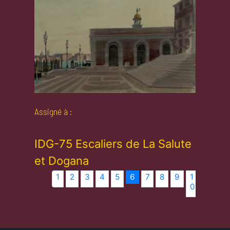
Assigné à :
IDG-75 Escaliers de La Salute
et Dogana
1
2
3
4
5
6
7
8
9
1
1
1
0
1
2