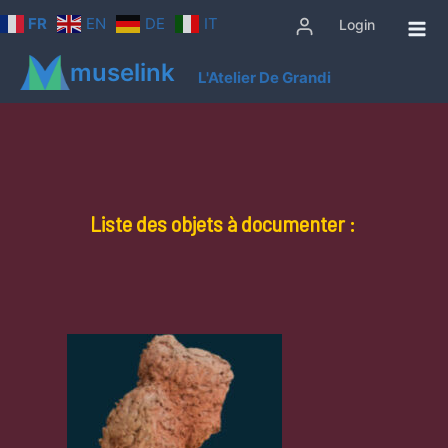
Aller
FR
EN
DE
IT
Login
au
contenu
muselink
L'Atelier De Grandi
Liste des objets à documenter :