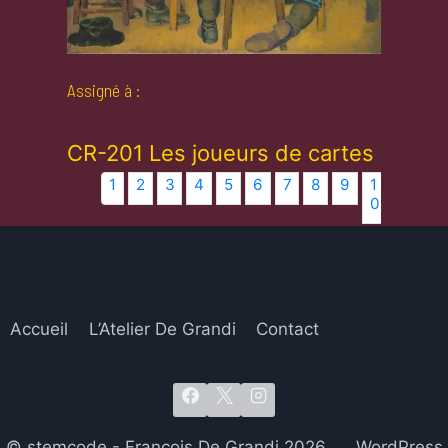
Assigné à :
CR-201 Les joueurs de cartes
1
2
3
4
5
6
7
8
9
1
1
1
0
1
2
Accueil
L’Atelier De Grandi
Contact
© stemcode - François De Grandi 2026 WordPress