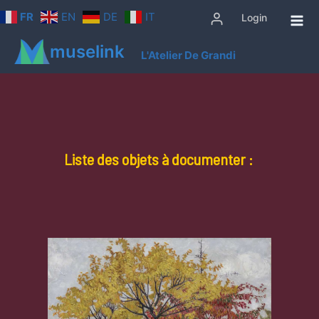
Aller
FR
EN
DE
IT
Login
au
contenu
muselink
L'Atelier De Grandi
Liste des objets à documenter :