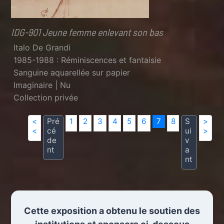
IDG-901 Jeune femme enlevant son bas
Italo De Grandi
1985-1988 : Réminiscences et fantaisie
Sanguine aquarellée sur papier
Imaginaire | Nu
Collection privée
<
Pré
1
2
3
4
5
6
7
8
S
>
<
cé
ui
>
de
v
nt
a
nt
Cette exposition a obtenu le soutien des