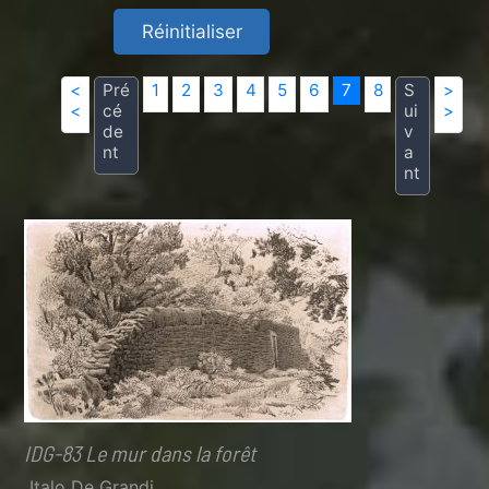
<
Pré
1
2
3
4
5
6
7
8
S
>
<
cé
ui
>
de
v
nt
a
nt
IDG-83 Le mur dans la forêt
Italo De Grandi