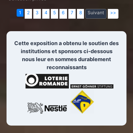
1
2
3
4
5
6
7
8
Suivant
>>
Cette exposition a obtenu le soutien des
institutions et sponsors ci-dessous
nous leur en sommes durablement
reconnaissants