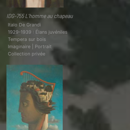
IDG-755 L’homme au chapeau
Italo De Grandi
1929-1939 : Élans juvéniles
Tempera sur bois
Imaginaire | Portrait
Collection privée