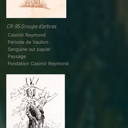
CR-95 Groupe d’arbres
Casimir Reymond
Période de Vaulion
Sanguine sur papier
Paysage
Fondation Casimir Reymond