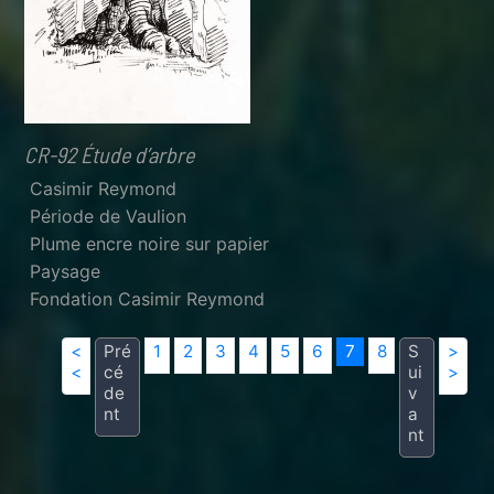
CR-92 Étude d’arbre
Casimir Reymond
Période de Vaulion
Plume encre noire sur papier
Paysage
Fondation Casimir Reymond
<
Pré
1
2
3
4
5
6
7
8
S
>
<
cé
ui
>
de
v
nt
a
nt