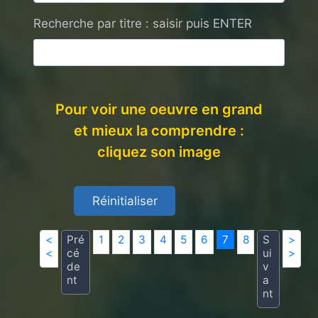
Recherche par titre : saisir puis ENTER
Pour voir une oeuvre en grand
et mieux la comprendre :
cliquez son image
<
Pré
1
2
3
4
5
6
7
8
S
>
<
cé
ui
>
de
v
nt
a
nt